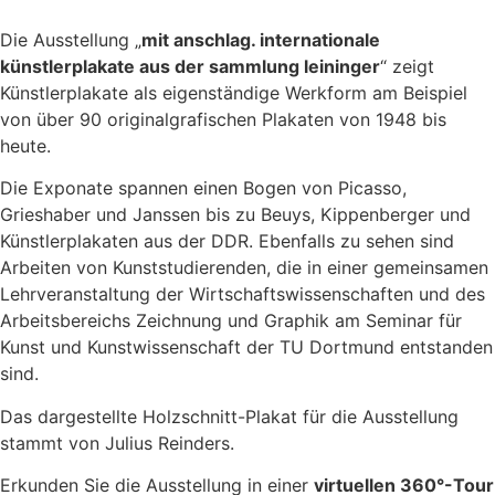
Zum
Inhalt
Die Aus­stel­lung „
mit anschlag. in­ter­na­ti­o­na­le
wechseln
künstlerplakate aus der sammlung leininger
“ zeigt
Künstlerplakate als eigenständige Werkform am Beispiel
von über 90 originalgrafischen Plakaten von 1948 bis
heute.
Die Exponate spannen einen Bogen von Picasso,
Grieshaber und Janssen bis zu Beuys, Kippenberger und
Künstlerplakaten aus der DDR. Ebenfalls zu sehen sind
Arbeiten von Kunst­stu­die­ren­den, die in einer ge­mein­samen
Lehr­ver­an­stal­tung der Wirtschafts­wissen­schaften und des
Arbeitsbereichs Zeichnung und Graphik am Seminar für
Kunst und Kunst­wis­sen­schaft der TU Dort­mund ent­stan­den
sind.
Das dargestellte Holzschnitt-Plakat für die Ausstellung
stammt von Julius Reinders.
Erkunden Sie die Ausstellung in einer
virtuellen 360°-Tour